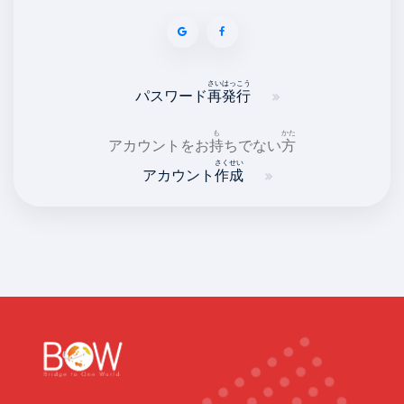
さい
はっこう
パスワード
再
発行
も
かた
アカウントをお
持
ちでない
方
さくせい
アカウント
作成