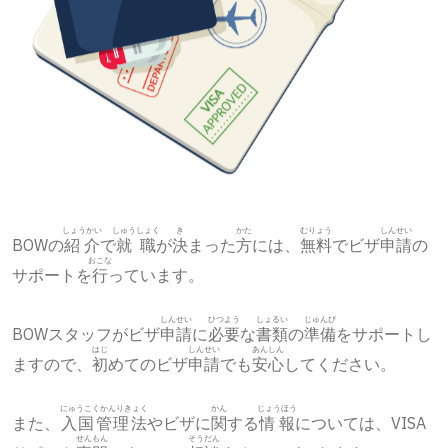
しょうかい
しゅうしょく
き
かた
むりょう
しんせい
BOWの
紹介
で
就職
が
決
まった
方
には、
無料
でビザ
申請
の
おこな
サポートを
行
っています。
しんせい
ひつよう
しょるい
じゅんび
BOWスタッフがビザ
申請
に
必要
な
書類
の
準備
をサポートし
はじ
しんせい
あんしん
ますので、
初
めてのビザ
申請
でも
安心
してください。
にゅうこくかんりきょく
かん
じょうほう
また、
入国管理法
やビザに
関
する
情報
については、VISA
せんもん
そうだん