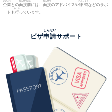
きぎょう
めんせつ
まえ
めんせつ
れんしゅう
企業
との
面接
前
には、
面接
のアドバイスや
練習
などのサポ
おこな
ートも
行
っています。
しんせい
ビザ
申請
サポート