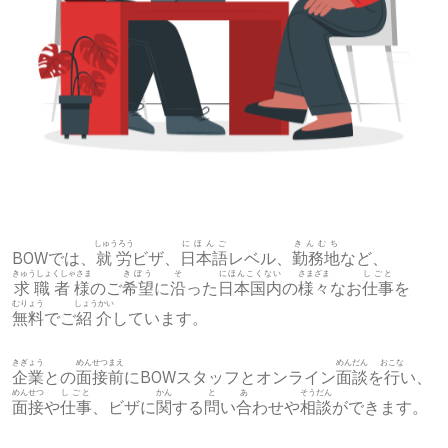
しゅうろう
にほんご
きんむち
BOWでは、
就労
ビザ、
日本語
レベル、
勤務地
など、
きゅうしょくしゃさま
きぼう
そ
にほんこくない
さまざま
しごと
求職者様
のご
希望
に
沿
った
日本国内
の
様々
なお
仕事
を
むりょう
しょうかい
無料
でご
紹介
しています。
きぎょう
めんせつまえ
めんだん
おこな
企業
との
面接前
にBOWスタッフとオンライン
面談
を
行
い、
めんせつ
しごと
かん
と
あ
そうだん
面接
や
仕事
、ビザに
関
する
問
い
合
わせや
相談
ができます。