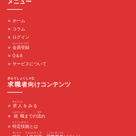
メニュー
ホーム
コラム
ログイン
かいいん
とうろく
会員
登録
Q＆A
サービスについて
きゅうしょくしゃむ
求職者向
けコンテンツ
きゅうじん
求人をみる
しゅうしょく
なが
就職
までの
流
れ
とくてい
ぎのう
特定
技能
とは
ぎじゅつ
じんぶん
ちしき
こくさい
ぎょうむ