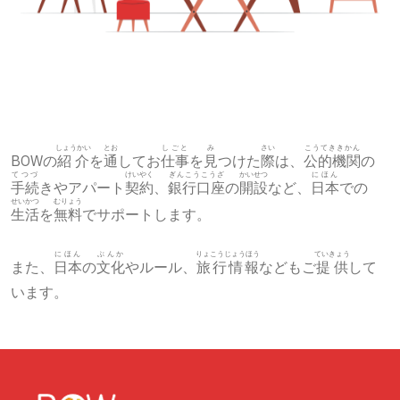
しょうかい
とお
しごと
み
さい
こうてききかん
BOWの
紹介
を
通
してお
仕事
を
見
つけた
際
は、
公的機関
の
てつづ
けいやく
ぎんこうこうざ
かいせつ
にほん
手続
きやアパート
契約
、
銀行口座
の
開設
など、
日本
での
せいかつ
むりょう
生活
を
無料
でサポートします。
にほん
ぶんか
りょこうじょうほう
ていきょう
また、
日本
の
文化
やルール、
旅行情報
などもご
提供
して
います。