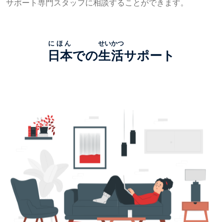
サポート
専門
スタッフに
相談
することができます。
にほん
せいかつ
日本
での
生活
サポート